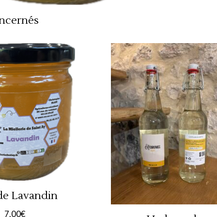
oncernés
de Lavandin
7.00
€